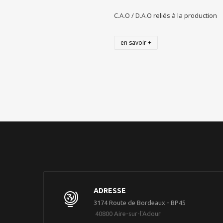
C.A.O / D.A.O reliés à la production
en savoir +
ADRESSE
3174 Route de Bordeaux - BP45
40800 Aire-sur-l'Adour