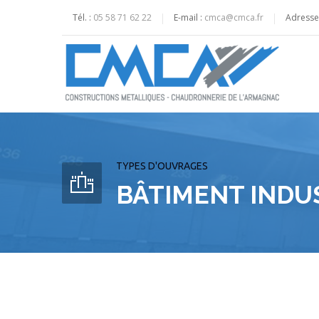
Tél. :
05 58 71 62 22
E-mail :
cmca@cmca.fr
Adresse
TYPES D'OUVRAGES
BÂTIMENT INDU