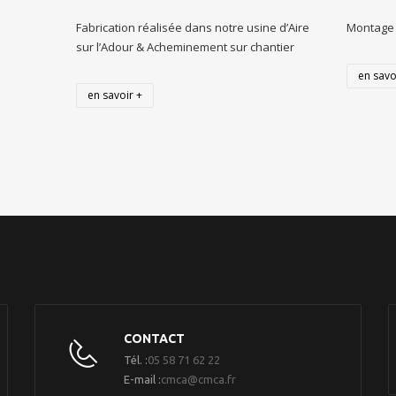
Fabrication réalisée dans notre usine d’Aire
Montage 
sur l’Adour & Acheminement sur chantier
en savo
en savoir +
CONTACT
Tél. :
05 58 71 62 22
E-mail :
cmca@cmca.fr